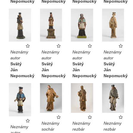
Nepomucký
Nepomucký
Nepomucký
Nepomucký
Neznámy
Neznámy
Neznámy
Neznámy
autor
autor
autor
autor
Svätý
Svätý
Svätý
Svätý
Ján
Ján
Ján
Ján
Nepomucký
Nepomucký
Nepomucký
Nepomucký
Neznámy
Neznámy
Neznámy
Neznámy
sochár
rezbár
rezbár
autor