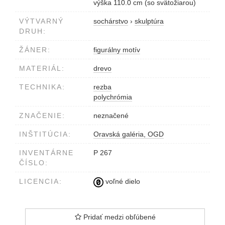
výška 110.0 cm (so svätožiarou)
VÝTVARNÝ
sochárstvo
›
skulptúra
DRUH:
ŽÁNER:
figurálny motív
MATERIÁL:
drevo
TECHNIKA:
rezba
polychrómia
ZNAČENIE:
neznačené
INŠTITÚCIA:
Oravská galéria, OGD
INVENTÁRNE
P 267
ČÍSLO:
LICENCIA:
voľné dielo
Pridať medzi obľúbené