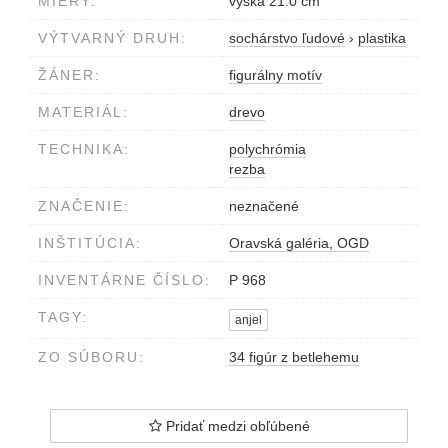
MIERY:
výška 21.0 cm
VÝTVARNÝ DRUH:
sochárstvo ľudové
›
plastika
ŽÁNER:
figurálny motív
MATERIÁL:
drevo
TECHNIKA:
polychrómia
rezba
ZNAČENIE:
neznačené
INŠTITÚCIA:
Oravská galéria, OGD
INVENTÁRNE ČÍSLO:
P 968
TAGY:
anjel
ZO SÚBORU:
34 figúr z betlehemu
Pridať medzi obľúbené