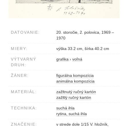
DATOVANIE:
20. storočie, 2. polovica, 1969 –
1970
MIERY:
výška 33.2 cm, šírka 40.2 cm
VÝTVARNÝ
grafika
›
voľná
DRUH:
ŽÁNER:
figurálna kompozícia
animálna kompozícia
MATERIÁL:
zažltnutý ručný kartón
zažltlý ručný kartón
TECHNIKA:
suchá ihla
rytina, suchá ihla
ZNAČENIE:
v strede dole 1/15 V. hložník,