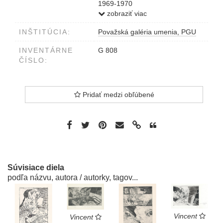
1969-1970
ceruzou (v riadkoch pod sebou)
zobraziť viac
null0001000058
INŠTITÚCIA:
Považská galéria umenia, PGU
INVENTÁRNE
G 808
ČÍSLO:
Pridať medzi obľúbené
Súvisiace diela
podľa názvu, autora / autorky, tagov...
Vincent
Vincent