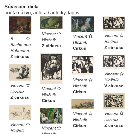
Súvisiace diela
podľa názvu, autora / autorky, tagov...
Vincent
Vincent
Vincent
B.
Hložník
Hložník
Hložník
Bachmann-
Z cirkusu
Z cirkusu
Cirkus
Hohmann
Z cirkusu
Vincent
Hložník
Vincent
Vincent
V cirkuse
Hložník
Vincent
Hložník
Cirkus
Hložník
Z cirkusu
Cirkus
Vincent
Vincent
Hložník
Hložník
Vincent
Z cirkusu
Cirkus
Vincent
Hložník