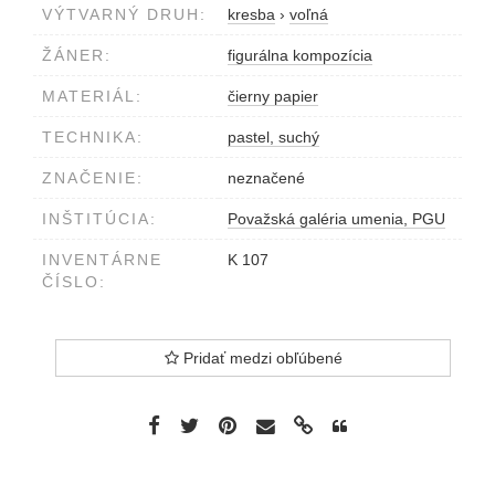
VÝTVARNÝ DRUH:
kresba
›
voľná
ŽÁNER:
figurálna kompozícia
MATERIÁL:
čierny papier
TECHNIKA:
pastel, suchý
ZNAČENIE:
neznačené
INŠTITÚCIA:
Považská galéria umenia, PGU
INVENTÁRNE
K 107
ČÍSLO:
Pridať medzi obľúbené