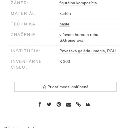
ŽÁNER:
figurálna kompozícia
MATERIÁL:
kartón
TECHNIKA:
pastel
ZNAČENIE:
v ľavom hornom rohu
S.Greinerová
INŠTITÚCIA:
Považská galéria umenia, PGU
INVENTÁRNE
K 303
ČÍSLO:
Pridať medzi obľúbené