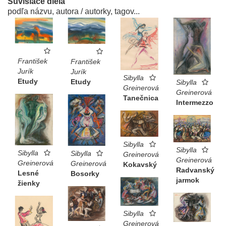
Súvisiace diela
podľa názvu, autora / autorky, tagov...
František
František
Jurík
Jurík
Sibylla
Etudy
Etudy
Sibylla
Greinerová
Greinerová
Tanečnica
Intermezzo
Sibylla
Sibylla
Sibylla
Sibylla
Greinerová
Greinerová
Greinerová
Greinerová
Kokavský
Radvanský
Lesné
Bosorky
jarmok
žienky
Sibylla
Greinerová