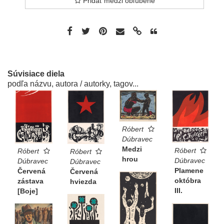
Pridať medzi obľúbené
Súvisiace diela
podľa názvu, autora / autorky, tagov...
Róbert
Dúbravec
Medzi
Róbert
Róbert
Róbert
hrou
Dúbravec
Dúbravec
Dúbravec
Plamene
Červená
Červená
októbra
zástava
hviezda
III.
[Boje]