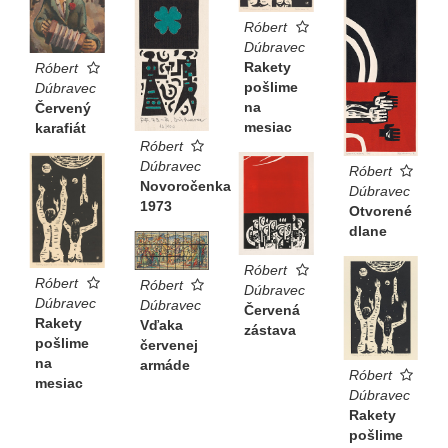
Róbert
Dúbravec
Rakety
Róbert
pošlime
Dúbravec
na
Červený
mesiac
karafiát
Róbert
Dúbravec
Róbert
Novoročenka
Dúbravec
1973
Otvorené
dlane
Róbert
Róbert
Róbert
Dúbravec
Dúbravec
Dúbravec
Červená
Rakety
Vďaka
zástava
pošlime
červenej
na
armáde
Róbert
mesiac
Dúbravec
Rakety
pošlime