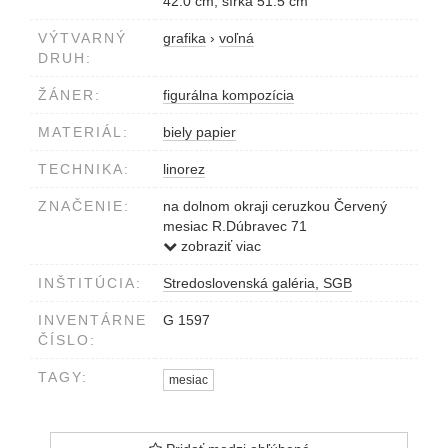
42.0 cm, šírka 51.5 cm
VÝTVARNÝ
grafika
›
voľná
DRUH:
ŽÁNER:
figurálna kompozícia
MATERIÁL:
biely papier
TECHNIKA:
linorez
ZNAČENIE:
na dolnom okraji ceruzkou Červený
mesiac R.Dúbravec 71
vľavo dole na grafike DR
zobraziť viac
INŠTITÚCIA:
Stredoslovenská galéria, SGB
INVENTÁRNE
G 1597
ČÍSLO:
TAGY:
mesiac