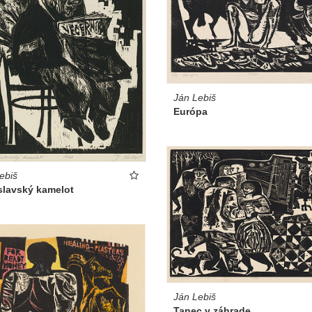
Ján Lebiš
Európa
ebiš
slavský kamelot
Ján Lebiš
Tanec v záhrade