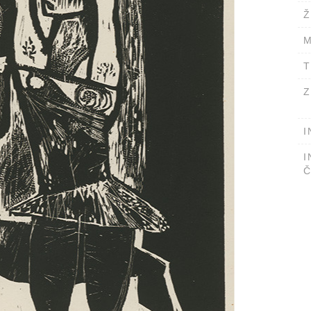
Ž
M
T
Z
I
I
Č