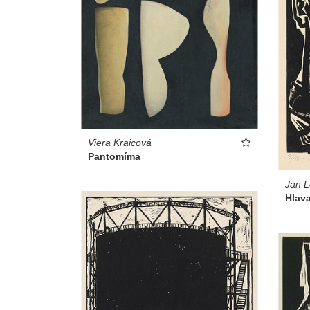
Viera Kraicová
Pantomíma
Ján L
Hlava