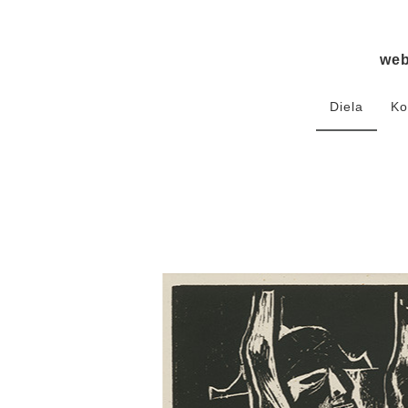
we
Diela
Ko