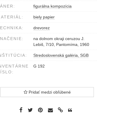
ÁNER:
figurálna kompozícia
ATERIÁL:
biely papier
ECHNIKA:
drevorez
NAČENIE:
na dolnom okraji ceruzou J.
Lebiš, 7/10, Pantomíma, 1960
NŠTITÚCIA:
Stredoslovenská galéria, SGB
NVENTÁRNE
G 192
ÍSLO:
Pridať medzi obľúbené