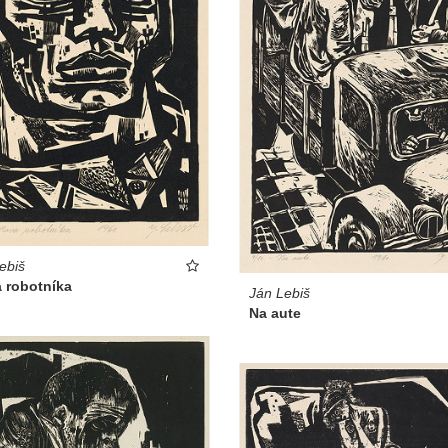
ebiš
 robotníka
Ján Lebiš
Na aute