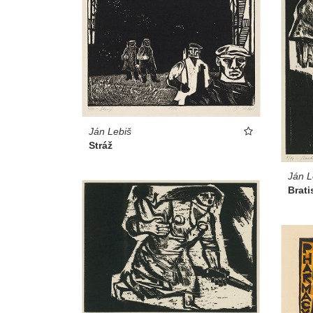
Ján Lebiš
Stráž
Ján L
Brati