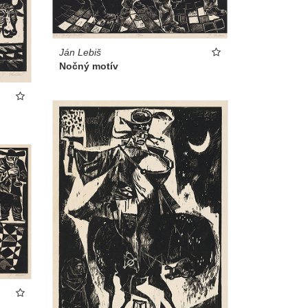
Ján Lebiš
Nočný motív