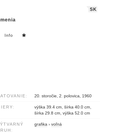
SK
menia
Info
ATOVANIE:
20. storočie, 2. polovica, 1960
IERY:
výška 39.4 cm, šírka 40.0 cm,
šírka 29.8 cm, výška 52.0 cm
VÝTVARNÝ
grafika
›
voľná
RUH: