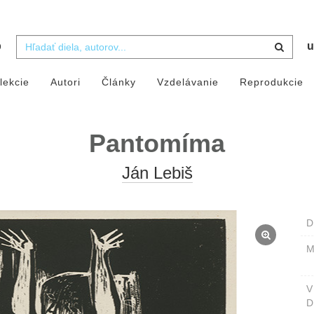
b
u
lekcie
Autori
Články
Vzdelávanie
Reprodukcie
Pantomíma
Ján Lebiš
D
M
D