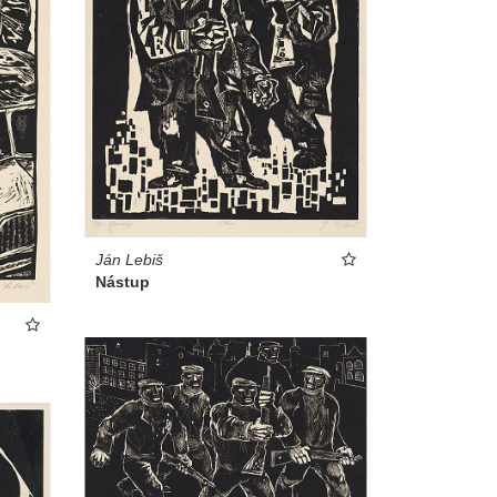
Ján Lebiš
Nástup