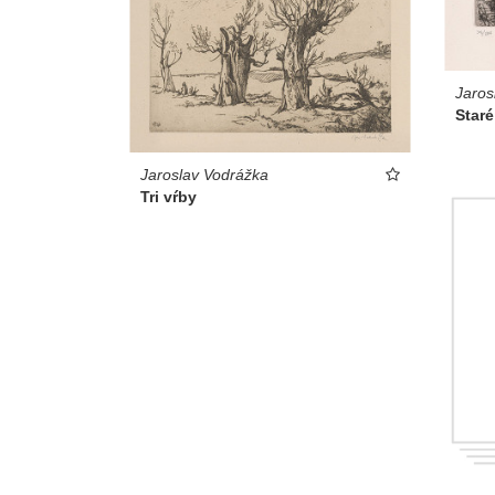
Jaros
Staré
Jaroslav Vodrážka
Tri vŕby