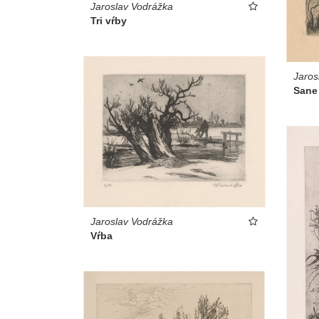
Jaroslav Vodrážka
Tri vŕby
Jaros
Sane
Jaroslav Vodrážka
Vŕba