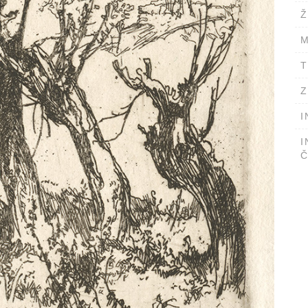
Ž
M
T
Z
I
I
Č