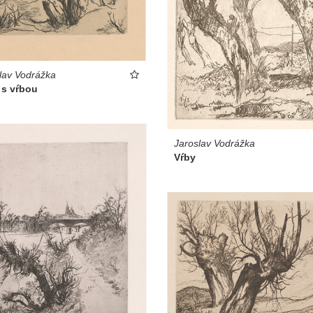
lav Vodrážka
 s vŕbou
Jaroslav Vodrážka
Vŕby