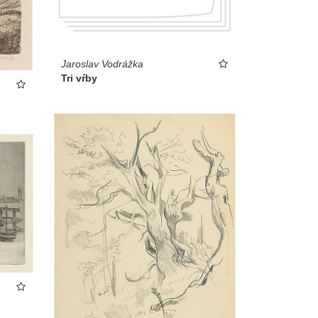
Jaroslav Vodrážka
Tri vŕby