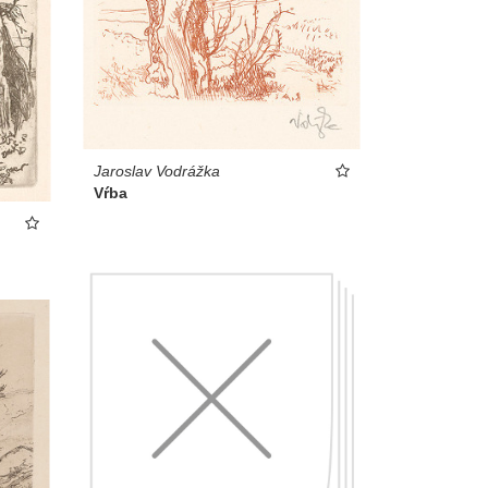
Jaroslav Vodrážka
Vŕba