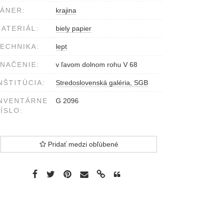
ÁNER:
krajina
ATERIÁL:
biely papier
ECHNIKA:
lept
NAČENIE:
v ľavom dolnom rohu V 68
NŠTITÚCIA:
Stredoslovenská galéria, SGB
NVENTÁRNE
G 2096
ÍSLO:
Pridať medzi obľúbené