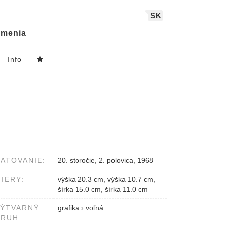
SK
menia
Info
ATOVANIE:
20. storočie, 2. polovica, 1968
IERY:
výška 20.3 cm, výška 10.7 cm,
šírka 15.0 cm, šírka 11.0 cm
VÝTVARNÝ
grafika
›
voľná
RUH: