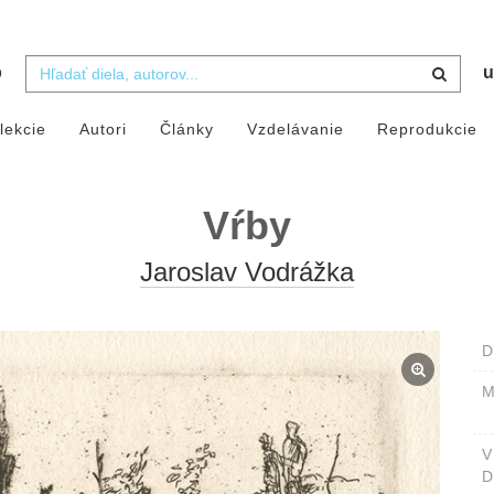
b
u
lekcie
Autori
Články
Vzdelávanie
Reprodukcie
Vŕby
Jaroslav Vodrážka
D
M
D