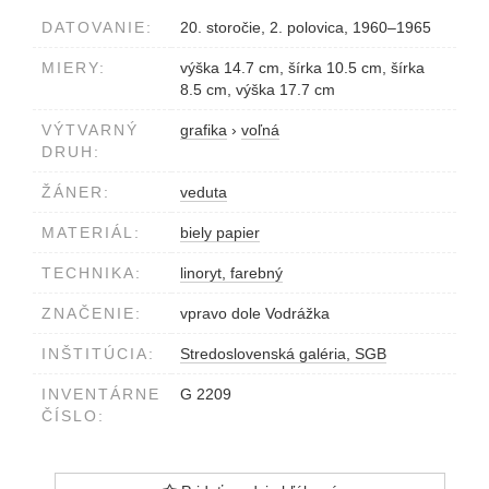
DATOVANIE:
20. storočie, 2. polovica, 1960–1965
MIERY:
výška 14.7 cm, šírka 10.5 cm, šírka
8.5 cm, výška 17.7 cm
VÝTVARNÝ
grafika
›
voľná
DRUH:
ŽÁNER:
veduta
MATERIÁL:
biely papier
TECHNIKA:
linoryt, farebný
ZNAČENIE:
vpravo dole Vodrážka
INŠTITÚCIA:
Stredoslovenská galéria, SGB
INVENTÁRNE
G 2209
ČÍSLO: