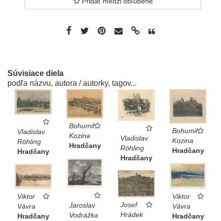
Pridať medzi obľúbené
Súvisiace diela
podľa názvu, autora / autorky, tagov...
Bohumil
Bohumil
Vladislav
Kozina
Vladislav
Kozina
Röhling
Hradčany
Röhling
Hradčany
Hradčany
Hradčany
Viktor
Viktor
Josef
Jaroslav
Vávra
Vávra
Hrádek
Vodrážka
Hradčany
Hradčany