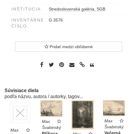
INŠTITÚCIA:
Stredoslovenská galéria, SGB
INVENTÁRNE
G 3576
ČÍSLO:
Pridať medzi obľúbené
Súvisiace diela
podľa názvu, autora / autorky, tagov...
Max
Max
Švabinský
Švabinský
Max
Večerná
Blížiaca
Max