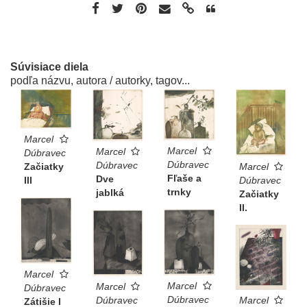
Súvisiace diela
podľa názvu, autora / autorky, tagov...
Marcel
Marcel
Marcel
Dúbravec
Dúbravec
Dúbravec
Začiatky
Marcel
Fľaše a
Dve
III
Dúbravec
trnky
jablká
Začiatky
II.
Marcel
Marcel
Marcel
Dúbravec
Dúbravec
Dúbravec
Marcel
Zátišie I