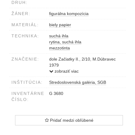
DRUH:
ŽÁNER:
figurálna kompozícia
MATERIÁL:
biely papier
TECHNIKA:
suchá ihla
rytina, suchá ihla
mezzotinta
ZNAČENIE:
dole Začiatky II., 2/10, M.Dúbravec
1979
vpravo na okraji M.Dúbravec 79
zobraziť viac
INŠTITÚCIA:
Stredoslovenská galéria, SGB
INVENTÁRNE
G 3680
ČÍSLO:
Pridať medzi obľúbené