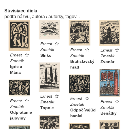
Súvisiace diela
podľa názvu, autora / autorky, tagov...
Ernest
Zmeták
Ernest
Ernest
Ernest
Slnko
Zmeták
Zmeták
Zmeták
Bratislavský
Zvonár
Igric a
hrad
Mária
Ernest
Ernest
Ernest
Ernest
Zmeták
Zmeták
Zmeták
Zmeták
Topole
Odpočívajúci
Odpratanie
Benátky
baníci
jaloviny