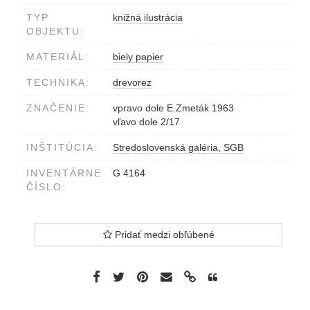
TYP
knižná ilustrácia
OBJEKTU:
MATERIÁL:
biely papier
TECHNIKA:
drevorez
ZNAČENIE:
vpravo dole E.Zmeták 1963
vľavo dole 2/17
INŠTITÚCIA:
Stredoslovenská galéria, SGB
INVENTÁRNE
G 4164
ČÍSLO:
Pridať medzi obľúbené