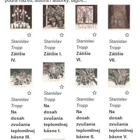
podľa názvu, autora / autorky, tagov...
Stanislav
Stanislav
Stanislav
Stanislav
Tropp
Tropp
Tropp
Tropp
Zátišie
Zátišie
Zátišie I.
Zátišie
VI.
IV.
VII.
Stanislav
Stanislav
Stanislav
Tropp
Stanislav
Tropp
Tropp
Na
Tropp
Na
Na
dosah
Na
dosah
dosah
zvučania
dosah
zvučania
zvučania
teplomilnej
zvučania
teplomilnej
teplomilnej
básne I.
teplomilnej
básne V.
básne II.
básne III.