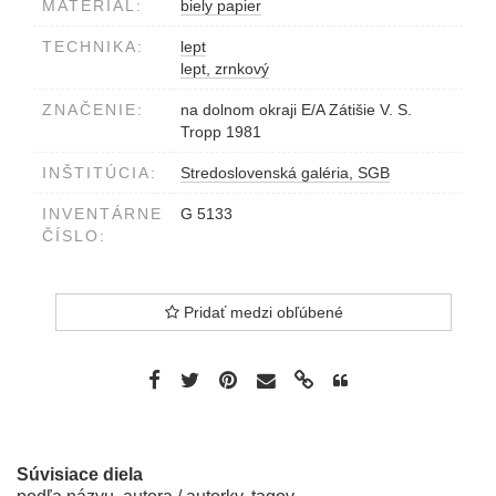
MATERIÁL:
biely papier
TECHNIKA:
lept
lept, zrnkový
ZNAČENIE:
na dolnom okraji E/A Zátišie V. S.
Tropp 1981
INŠTITÚCIA:
Stredoslovenská galéria, SGB
INVENTÁRNE
G 5133
ČÍSLO:
Pridať medzi obľúbené
Súvisiace diela