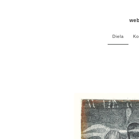
we
Diela
Ko