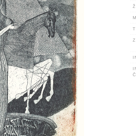
Ž
M
T
Z
I
I
Č