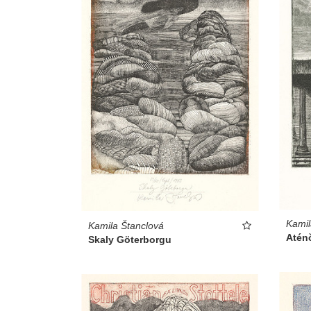
Kamil
Kamila Štanclová
Aténč
Skaly Göterborgu