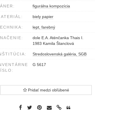
ÁNER:
figurálna kompozícia
ATERIÁL:
biely papier
ECHNIKA:
lept, farebný
NAČENIE:
dole E.A. Aténčanka Thais I.
1983 Kamila Štanclová
NŠTITÚCIA:
Stredoslovenská galéria, SGB
NVENTÁRNE
G 5617
ÍSLO:
Pridať medzi obľúbené