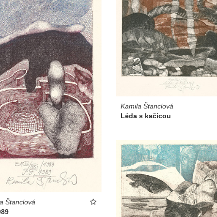
Kamila Štanclová
Léda s kačicou
a Štanclová
989