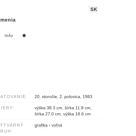
SK
menia
Info
ATOVANIE:
20. storočie, 2. polovica, 1983
IERY:
výška 38.3 cm, šírka 11.8 cm,
šírka 27.0 cm, výška 18.6 cm
VÝTVARNÝ
grafika
›
voľná
RUH: