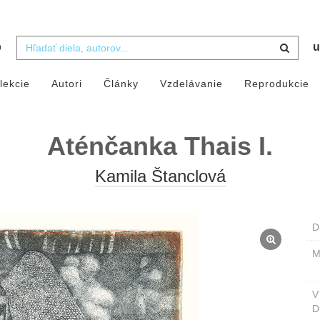
b
u
lekcie
Autori
Články
Vzdelávanie
Reprodukcie
Aténčanka Thais I.
Kamila Štanclová
D
M
D