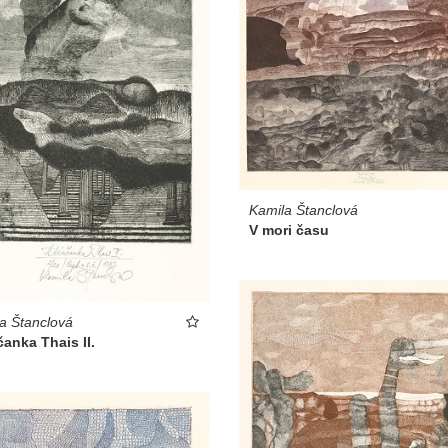
Kamila Štanclová
V mori času
a Štanclová
anka Thais II.