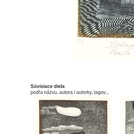
Súvisiace diela
podľa názvu, autora / autorky, tagov...