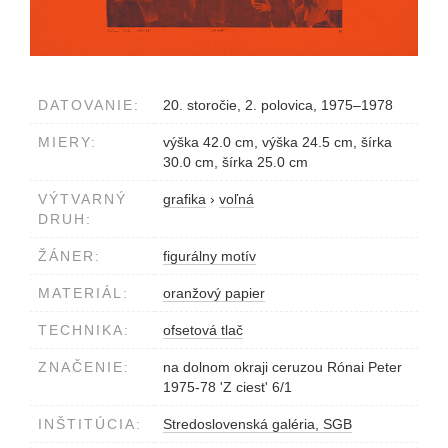
DATOVANIE:
20. storočie, 2. polovica, 1975–1978
MIERY:
výška 42.0 cm, výška 24.5 cm, šírka
30.0 cm, šírka 25.0 cm
VÝTVARNÝ
grafika
›
voľná
DRUH:
ŽÁNER:
figurálny motív
MATERIÁL:
oranžový papier
TECHNIKA:
ofsetová tlač
ZNAČENIE:
na dolnom okraji ceruzou Rónai Peter
1975-78 'Z ciest' 6/1
INŠTITÚCIA:
Stredoslovenská galéria, SGB