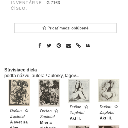
INVENTÁRNE
G 7163
ČÍSLO:
Pridať medzi obľúbené
Súvisiace diela
podľa názvu, autora / autorky, tagov...
Dušan
Dušan
Dušan
Dušan
Zapletal
Zapletal
Zapletal
Zapletal
Akt III.
Akt II.
A svet sa
Mier a
díva