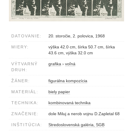
DATOVANIE:
20. storočie, 2. polovica, 1968
MIERY:
výška 42.0 cm, šírka 50.7 cm, šírka
43.6 cm, výška 32.0 cm
VÝTVARNÝ
grafika
›
voľná
DRUH:
ŽÁNER:
figurálna kompozícia
MATERIÁL:
biely papier
TECHNIKA:
kombinovaná technika
ZNAČENIE:
dole Miluj a nerob vojnu D.Zapletal 68
INŠTITÚCIA:
Stredoslovenská galéria, SGB