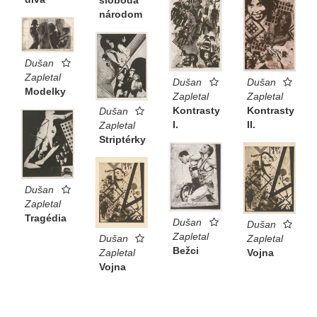
sloboda
národom
Dušan
Zapletal
Dušan
Dušan
Modelky
Zapletal
Zapletal
Kontrasty
Kontrasty
Dušan
I.
II.
Zapletal
Striptérky
Dušan
Zapletal
Tragédia
Dušan
Dušan
Zapletal
Zapletal
Dušan
Bežci
Vojna
Zapletal
Vojna