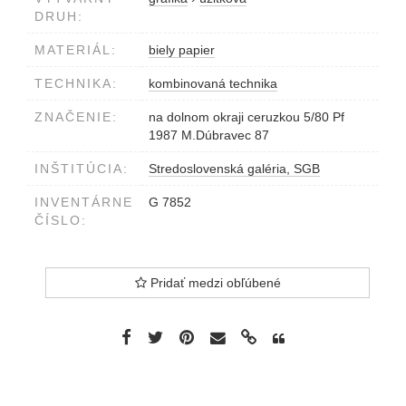
DRUH:
MATERIÁL:
biely papier
TECHNIKA:
kombinovaná technika
ZNAČENIE:
na dolnom okraji ceruzkou 5/80 Pf
1987 M.Dúbravec 87
INŠTITÚCIA:
Stredoslovenská galéria, SGB
INVENTÁRNE
G 7852
ČÍSLO:
Pridať medzi obľúbené