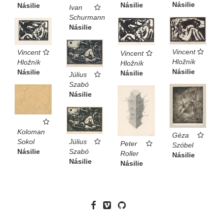
Násilie
Násilie
Násilie
Ivan
Schurmann
Násilie
Vincent
Vincent
Vincent
Hložník
Hložník
Hložník
Násilie
Násilie
Násilie
Július
Szabó
Násilie
Koloman
Géza
Sokol
Július
Peter
Szóbel
Násilie
Szabó
Roller
Násilie
Násilie
Násilie