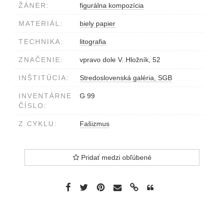
ŽÁNER:
figurálna kompozícia
MATERIÁL:
biely papier
TECHNIKA:
litografia
ZNAČENIE:
vpravo dole V. Hložník, 52
INŠTITÚCIA:
Stredoslovenská galéria, SGB
INVENTÁRNE
G 99
ČÍSLO:
Z CYKLU:
Fašizmus
Pridať medzi obľúbené