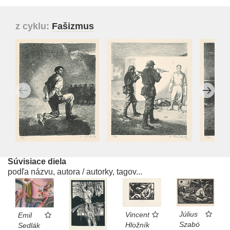
z cyklu:
Fašizmus
Súvisiace diela
podľa názvu, autora / autorky, tagov...
Július
Vincent
Emil
Szabó
Hložník
Sedlák