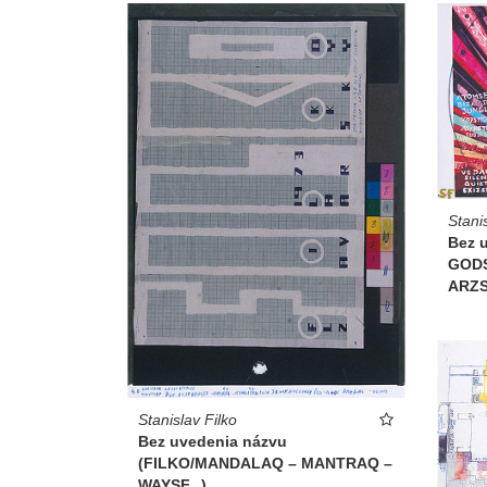
Stani
Bez u
GOD
ARZ
Stanislav Filko
Bez uvedenia názvu
(FILKO/MANDALAQ – MANTRAQ –
WAYSF...)