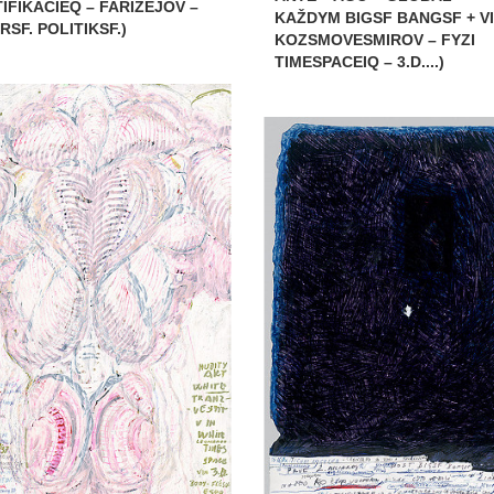
IFIKACIEQ – FARIZEJOV –
KAŽDYM BIGSF BANGSF + V
RSF. POLITIKSF.)
KOZSMOVESMIROV – FYZI
TIMESPACEIQ – 3.D....)