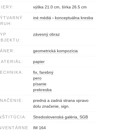
IERY:
výška 21.0 cm, šírka 26.5 cm
VÝTVARNÝ
iné médiá
›
konceptuálna kresba
RUH:
YP
závesný obraz
BJEKTU:
ÁNER:
geometrická kompozícia
ATERIÁL:
papier
ECHNIKA:
fix, farebný
pero
písanie
prekresba
NAČENIE:
predná a zadná strana vpravo
dolu značenie, sign.
NŠTITÚCIA:
Stredoslovenská galéria, SGB
NVENTÁRNE
IM 164