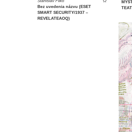
Stanislav Filko
MYST
Bez uvedenia názvu (ESET
TEAT
SMART SECURITY/1937 –
REVELATEAOQ)