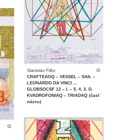
Stanislav Filko
CRAFTEAOQ – VESSEL – SAIL –
LEONARDO DA VINCI ...
GLOBSOCSF 12 – I. – 5. 4. 3. D.
KVADROFONIAQ – TRIADAQ (časť
názvu)