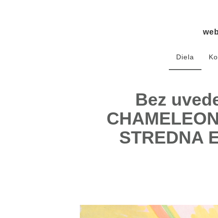
we
Diela
Ko
Bez uved
CHAMELEON 
STREDNA E