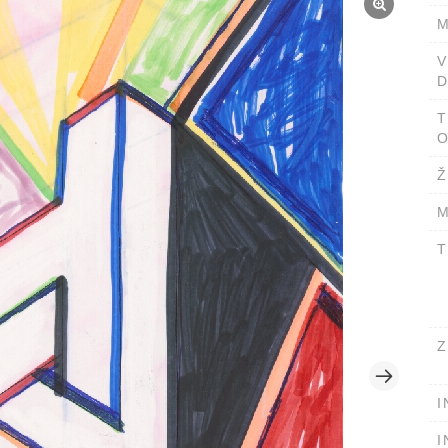
M
D
T
O
Ž
M
T
Z
I
I