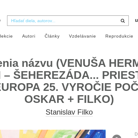
b
u
lekcie
Autori
Články
Vzdelávanie
Reprodukcie
enia názvu (VENUŠA HE
– ŠEHEREZÁDA... PRIES
UROPA 25. VYROČIE POČÍ
OSKAR + FILKO)
Stanislav Filko
D