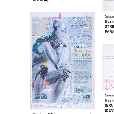
Stani
Bez 
STRIN
PARA
Stani
Bez 
(ERU
IDEN