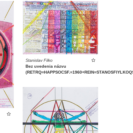
Stanislav Filko
Bez uvedenia názvu
(RETRQ=HAPPSOCSF.=1960+REIN=STANOSFIYLKOQ