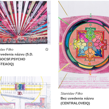
slav Filko
vedenia názvu (5.D.
SOCSF.PSYCHO
STEAOQ)
Stanislav Filko
Bez uvedenia názvu
(CENTRALOVEIQ)