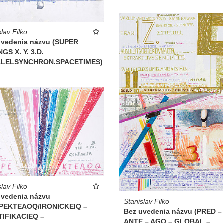
slav Filko
uvedenia názvu (SUPER
GS X. Y. 3.D.
LELSYNCHRON.SPACETIMES)
slav Filko
uvedenia názvu
Stanislav Filko
PEKTEAOQ/IRONICKEIQ –
Bez uvedenia názvu (PRED –
TIFIKACIEQ –
ANTE – AGO – GLOBAL –