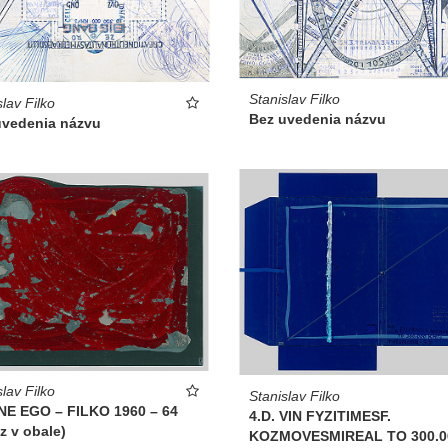
Stanislav Filko
slav Filko
Bez uvedenia názvu
uvedenia názvu
slav Filko
Stanislav Filko
NE EGO – FILKO 1960 – 64
4.D. VIN FYZITIMESF.
z v obale)
KOZMOVESMIREAL TO 300.0