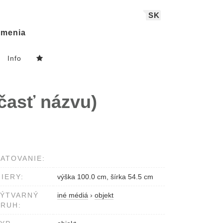
SK
menia
Info
asť názvu)
ATOVANIE:
IERY:
výška 100.0 cm, šírka 54.5 cm
VÝTVARNÝ
iné médiá
›
objekt
RUH: