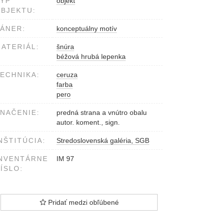
YP
objekt
BJEKTU:
ÁNER:
konceptuálny motív
ATERIÁL:
šnúra
béžová hrubá lepenka
ECHNIKA:
ceruza
farba
pero
NAČENIE:
predná strana a vnútro obalu
autor. koment., sign.
NŠTITÚCIA:
Stredoslovenská galéria, SGB
NVENTÁRNE
IM 97
ÍSLO:
Pridať medzi obľúbené