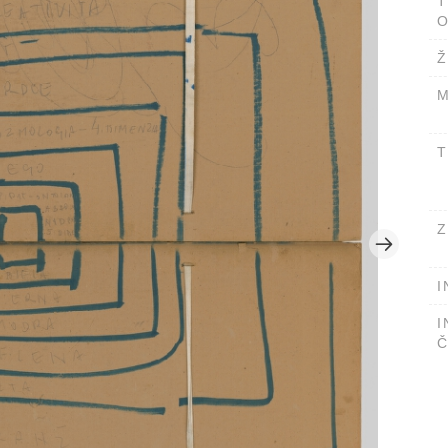
T
O
Ž
M
T
Z
I
I
Č