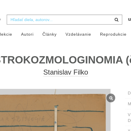
b
u
lekcie
Autori
Články
Vzdelávanie
Reprodukcie
STROKOZMOLOGINOMIA (č
Stanislav Filko
D
M
D