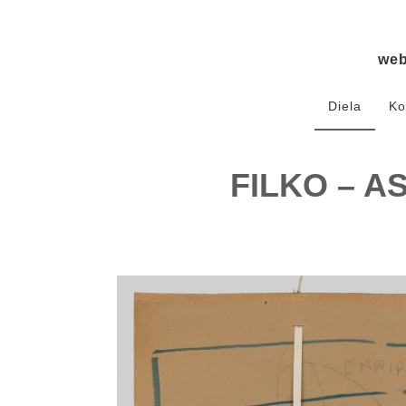
we
Diela
Ko
FILKO – A