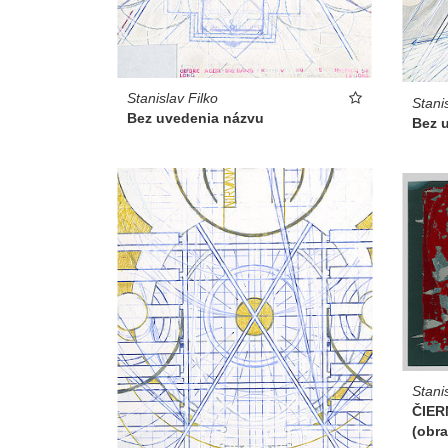
Stanislav Filko
Stani
Bez uvedenia názvu
Bez 
Stani
ČIER
(obra