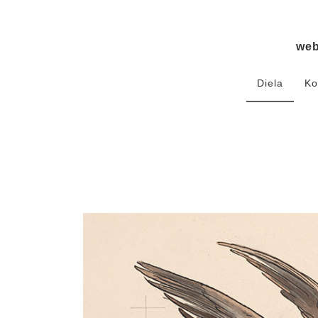
we
Diela
Ko