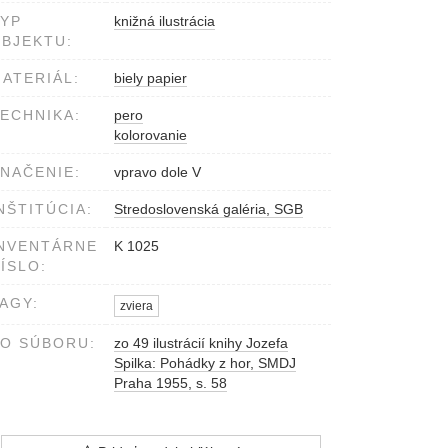
YP
knižná ilustrácia
BJEKTU:
ATERIÁL:
biely papier
ECHNIKA:
pero
kolorovanie
NAČENIE:
vpravo dole V
NŠTITÚCIA:
Stredoslovenská galéria, SGB
NVENTÁRNE
K 1025
ÍSLO:
AGY:
zviera
O SÚBORU:
zo 49 ilustrácií knihy Jozefa
Spilka: Pohádky z hor, SMDJ
Praha 1955, s. 58