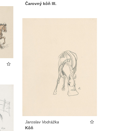
Čarovný kôň III.
Jaroslav Vodrážka
Kôň