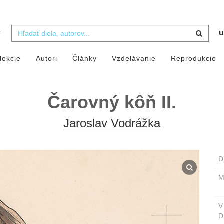
b
u
lekcie
Autori
Články
Vzdelávanie
Reprodukcie
Čarovný kôň II.
Jaroslav Vodrážka
D
M
D