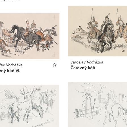
Jaroslav Vodrážka
lav Vodrážka
Čarovný kôň I.
ný kôň VI.