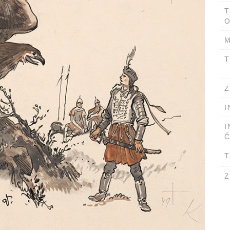
T
O
M
T
Z
I
I
Č
T
Z