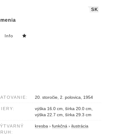
SK
menia
Info
ATOVANIE:
20. storočie, 2. polovica, 1954
IERY:
výška 16.0 cm, šírka 20.0 cm,
výška 22.7 cm, šírka 29.3 cm
VÝTVARNÝ
kresba
›
funkčná
›
ilustrácia
RUH: