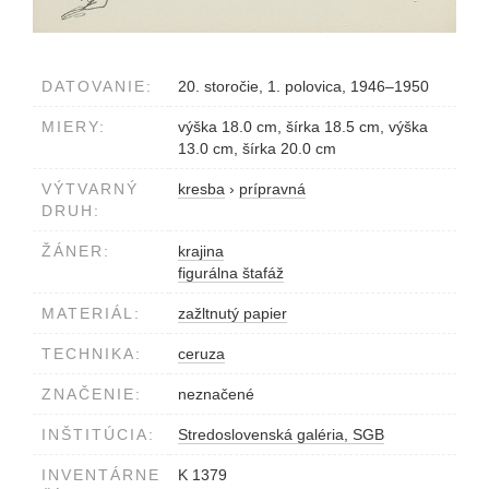
DATOVANIE:
20. storočie, 1. polovica, 1946–1950
MIERY:
výška 18.0 cm, šírka 18.5 cm, výška
13.0 cm, šírka 20.0 cm
VÝTVARNÝ
kresba
›
prípravná
DRUH:
ŽÁNER:
krajina
figurálna štafáž
MATERIÁL:
zažltnutý papier
TECHNIKA:
ceruza
ZNAČENIE:
neznačené
INŠTITÚCIA:
Stredoslovenská galéria, SGB
INVENTÁRNE
K 1379