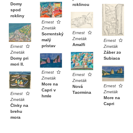
Domy
roklinou
spod
rokliny
Ernest
Zmeták
Ernest
Sorrentský
Zmeták
malý
Ernest
Amalfi
prístav
Ernest
Zmeták
Zmeták
Záber zo
Domy pri
Subiaca
mori II.
Ernest
Ernest
Zmeták
Zmeták
More na
Ernest
Nová
Capri v
Zmeták
Taormina
Ernest
hmle
More na
Zmeták
Capri
Člnky na
brehu
mora