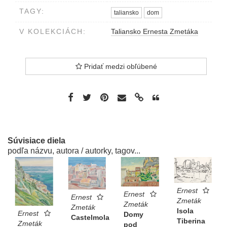
TAGY:
taliansko
dom
V KOLEKCIÁCH:
Taliansko Ernesta Zmetáka
Pridať medzi obľúbené
Súvisiace diela
podľa názvu, autora / autorky, tagov...
Ernest
Ernest
Ernest
Zmeták
Zmeták
Zmeták
Isola
Ernest
Domy
Castelmola
Tiberina
Zmeták
pod