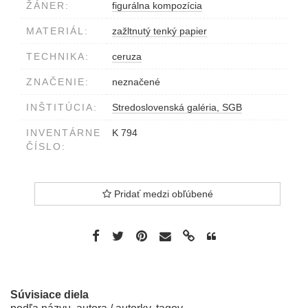
ŽÁNER:
figurálna kompozícia
MATERIÁL:
zažltnutý tenký papier
TECHNIKA:
ceruza
ZNAČENIE:
neznačené
INŠTITÚCIA:
Stredoslovenská galéria, SGB
INVENTÁRNE
K 794
ČÍSLO:
Pridať medzi obľúbené
Súvisiace diela