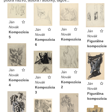
podľa názvu, autora / autorky, tagov...
Ján
Novák
Ján
Ján
Ján
Kompozícia
Novák
Novák
Novák
5
Kompozícia
Kompozícia
Figurálne
6
kompozície
Ján
Ján
Novák
Novák
Ján
Kompozícia
Kompozícia
Novák
Ján
4
2
Kompozícia
Novák
3
Figurálna
kompozícia