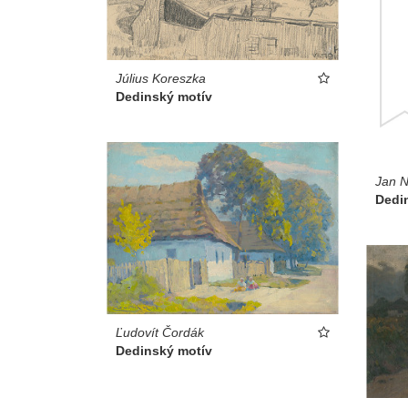
Július Koreszka
Dedinský motív
Jan 
Dedi
Ľudovít Čordák
Dedinský motív