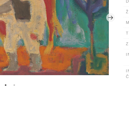
D
Ž
M
T
Z
I
I
Č