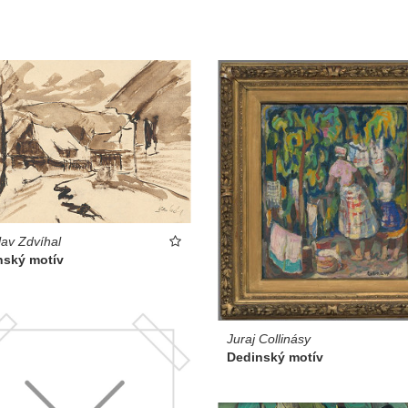
lav Zdvíhal
nský motív
Juraj Collinásy
Dedinský motív