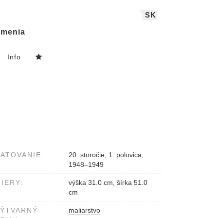
SK
menia
Info
ATOVANIE:
20. storočie, 1. polovica,
1948–1949
IERY:
výška 31.0 cm, šírka 51.0
cm
VÝTVARNÝ
maliarstvo