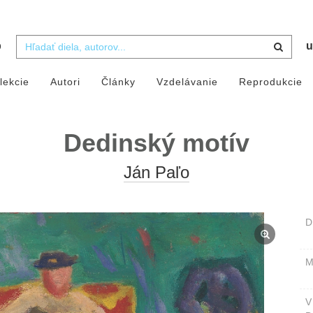
b
u
lekcie
Autori
Články
Vzdelávanie
Reprodukcie
Dedinský motív
Ján Paľo
D
M