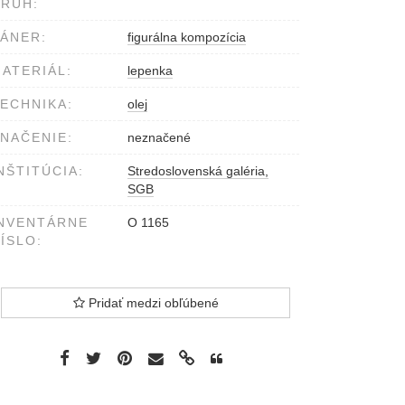
RUH:
ÁNER:
figurálna kompozícia
ATERIÁL:
lepenka
ECHNIKA:
olej
NAČENIE:
neznačené
NŠTITÚCIA:
Stredoslovenská galéria,
SGB
NVENTÁRNE
O 1165
ÍSLO:
Pridať medzi obľúbené