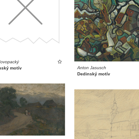
Novopacký
Anton Jasusch
nský motív
Dedinský motív