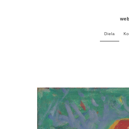
we
Diela
Ko