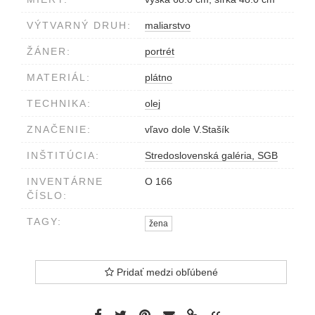
VÝTVARNÝ DRUH:
maliarstvo
ŽÁNER:
portrét
MATERIÁL:
plátno
TECHNIKA:
olej
ZNAČENIE:
vľavo dole V.Stašík
INŠTITÚCIA:
Stredoslovenská galéria, SGB
INVENTÁRNE
O 166
ČÍSLO:
TAGY:
žena
Pridať medzi obľúbené