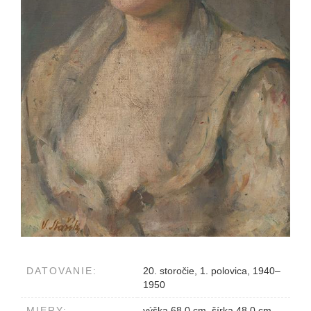
DATOVANIE:
20. storočie, 1. polovica, 1940–
1950
MIERY:
výška 68.0 cm, šírka 48.0 cm