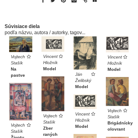
Súvisiace diela
podľa názvu, autora / autorky, tagov...
Vincent
Vojtech
Vincent
Hložník
Stašík
Hložník
Model
Na
Model
Ján
pastve
Želibský
Model
Vojtech
Vincent
Vojtech
Stašík
Hložník
Stašík
Brigádnícky
Vojtech
Model
Zber
olovrant
Stašík
raných
Životu