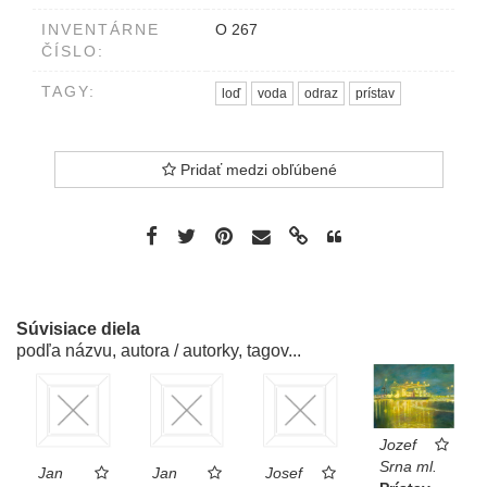
INVENTÁRNE
O 267
ČÍSLO:
TAGY:
loď
voda
odraz
prístav
Pridať medzi obľúbené
Súvisiace diela
podľa názvu, autora / autorky, tagov...
Jozef
Srna ml.
Jan
Jan
Josef