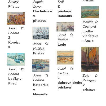
Prístav
Zrzavý
Angelo
Král
Přístav
Zeyer
Z
Plachetnice
přístavu
v
Hamburk
přístavu
Matilda
Čechová
Jozef
Loďky
Fedora
Jozef
v prístave
Z
Fedora
- Anzio
Koreízu
Jozef
Lode
II.
Haščák
Prístav
Jozef
Jozef
Fedora
Fedora
Jozef
Zolo
Z
Loďky v
Fedora
Palugyay
dubrovníckeho
Pireu
Katedrála
V
prístavu
v
prístave
Marseille