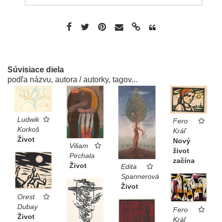
Súvisiace diela
podľa názvu, autora / autorky, tagov...
Ludwik
Fero
Korkoš
Kráľ
Život
Nový
Viliam
život
Pirchala
začína
Život
Edita
Spannerová
Život
Orest
Dubay
Fero
Život
Kráľ