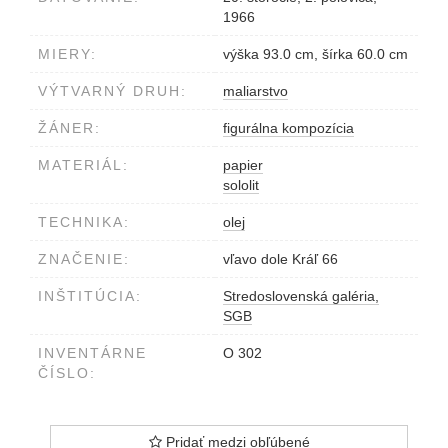
1966
MIERY:
výška 93.0 cm, šírka 60.0 cm
VÝTVARNÝ DRUH:
maliarstvo
ŽÁNER:
figurálna kompozícia
MATERIÁL:
papier
sololit
TECHNIKA:
olej
ZNAČENIE:
vľavo dole Kráľ 66
INŠTITÚCIA:
Stredoslovenská galéria,
SGB
INVENTÁRNE
O 302
ČÍSLO:
Pridať medzi obľúbené