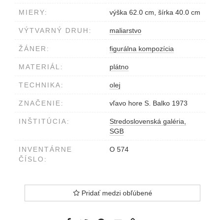
MIERY:
výška 62.0 cm, šírka 40.0 cm
VÝTVARNÝ DRUH:
maliarstvo
ŽÁNER:
figurálna kompozícia
MATERIÁL:
plátno
TECHNIKA:
olej
ZNAČENIE:
vľavo hore S. Balko 1973
INŠTITÚCIA:
Stredoslovenská galéria,
SGB
INVENTÁRNE
O 574
ČÍSLO:
Pridať medzi obľúbené