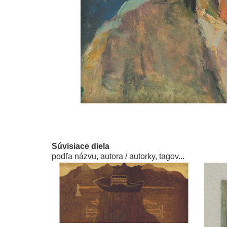
Súvisiace diela
podľa názvu, autora / autorky, tagov...