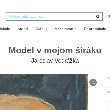
b
u
lekcie
Autori
Články
Vzdelávanie
Reprodukcie
Model v mojom širáku
Jaroslav Vodrážka
D
M
V