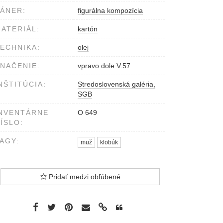
ÁNER:
figurálna kompozícia
ATERIÁL:
kartón
ECHNIKA:
olej
NAČENIE:
vpravo dole V.57
NŠTITÚCIA:
Stredoslovenská galéria,
SGB
NVENTÁRNE
O 649
ÍSLO:
AGY:
muž
klobúk
Pridať medzi obľúbené