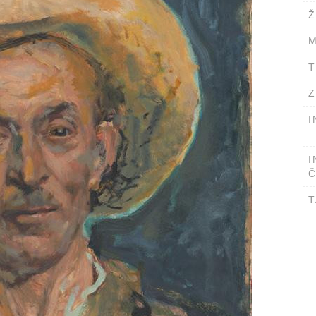
Ž
M
T
Z
I
I
Č
T