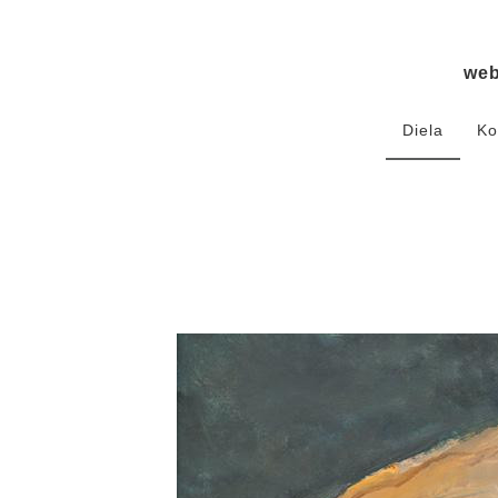
we
Diela
Ko