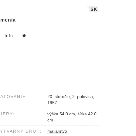
SK
menia
Info
ATOVANIE:
20. storočie, 2. polovica,
1957
IERY:
výška 54.0 cm, šírka 42.0
cm
ÝTVARNÝ DRUH:
maliarstvo