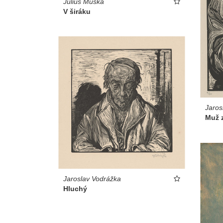
Július Muška
V širáku
Jaros
Muž 
Jaroslav Vodrážka
Hluchý