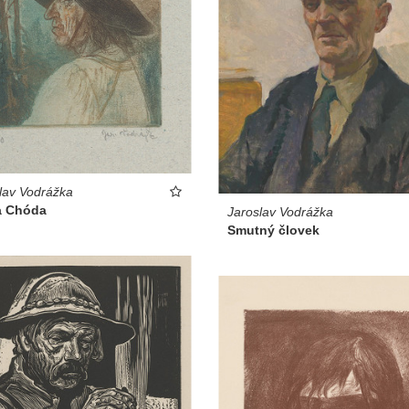
lav Vodrážka
a Chóda
Jaroslav Vodrážka
Smutný človek