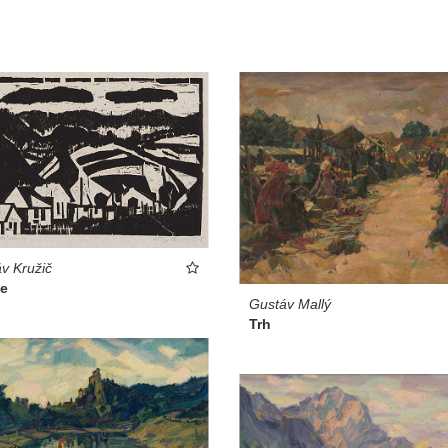
v Kružič
ie
Gustáv Mallý
Trh