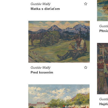
Gustáv Mallý
Matka s dieťaťom
Gustá
Pltní
Gustáv Mallý
Pred kosením
Gustá
Hajd