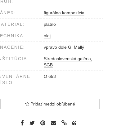
RUH:
ÁNER:
figurálna kompozícia
ATERIÁL:
plátno
ECHNIKA:
olej
NAČENIE:
vpravo dole G. Mallý
NŠTITÚCIA:
Stredoslovenská galéria,
SGB
NVENTÁRNE
O 653
ÍSLO:
Pridať medzi obľúbené