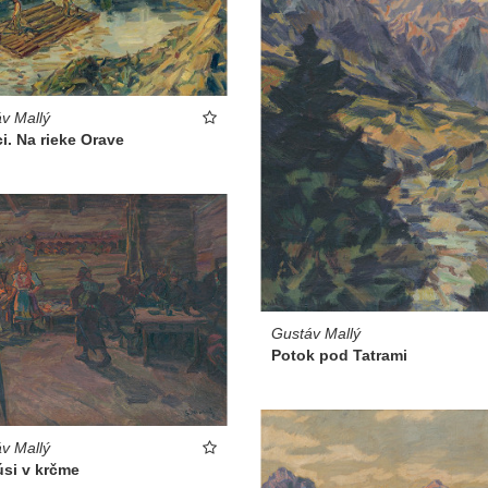
v Mallý
ci. Na rieke Orave
Gustáv Mallý
Potok pod Tatrami
v Mallý
úsi v krčme