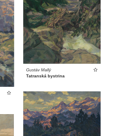
Gustáv Mallý
Tatranská bystrina