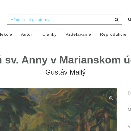
b
u
lekcie
Autori
Články
Vzdelávanie
Reprodukcie
 sv. Anny v Marianskom ú
Gustáv Mallý
D
M