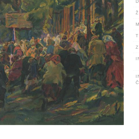
D
Ž
M
T
Z
I
I
Č