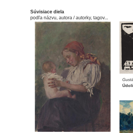
Súvisiace diela
podľa názvu, autora / autorky, tagov...
Gustá
Údol