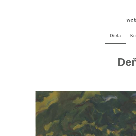
we
Diela
Ko
Deň