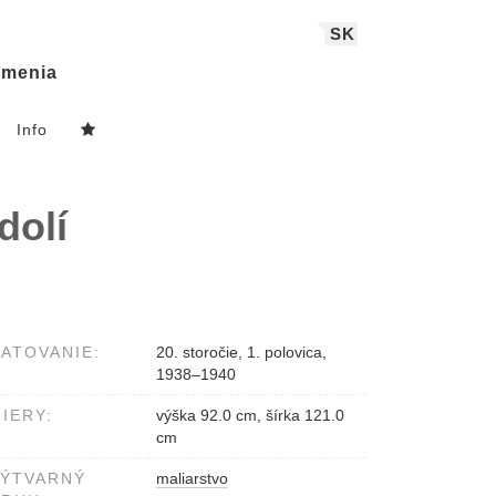
SK
menia
Info
dolí
ATOVANIE:
20. storočie, 1. polovica,
1938–1940
IERY:
výška 92.0 cm, šírka 121.0
cm
VÝTVARNÝ
maliarstvo