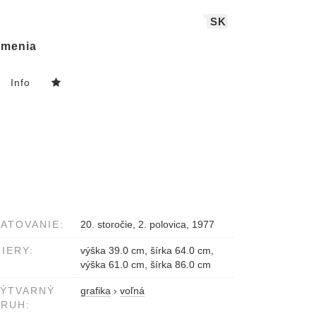
SK
menia
Info
ATOVANIE:
20. storočie, 2. polovica, 1977
IERY:
výška 39.0 cm, šírka 64.0 cm,
výška 61.0 cm, šírka 86.0 cm
VÝTVARNÝ
grafika
›
voľná
RUH: