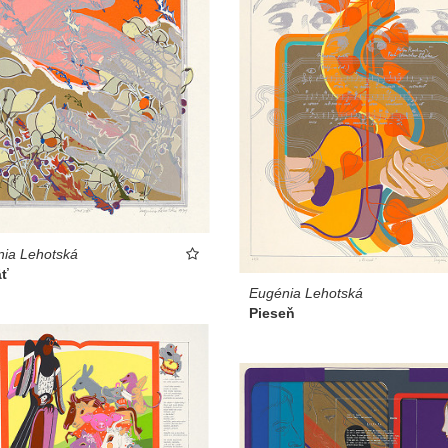
ia Lehotská
äť
Eugénia Lehotská
Pieseň