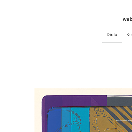
we
Diela
Ko