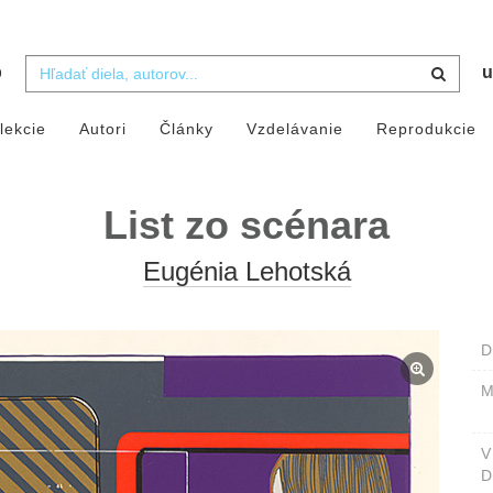
b
u
lekcie
Autori
Články
Vzdelávanie
Reprodukcie
List zo scénara
Eugénia Lehotská
D
M
D