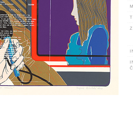
M
T
Z
I
I
Č