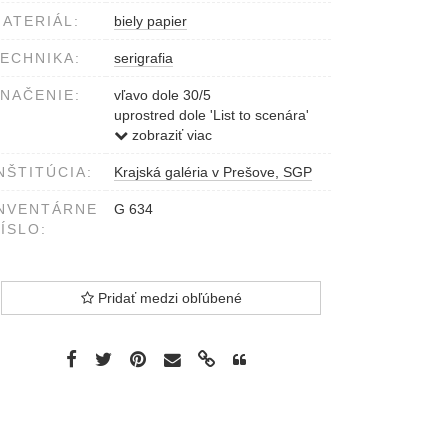
ATERIÁL:
biely papier
ECHNIKA:
serigrafia
NAČENIE:
vľavo dole 30/5
uprostred dole 'List to scenára'
vpravo dole Eugénia Lehotská
zobraziť viac
1977
NŠTITÚCIA:
Krajská galéria v Prešove, SGP
NVENTÁRNE
G 634
ÍSLO:
Pridať medzi obľúbené