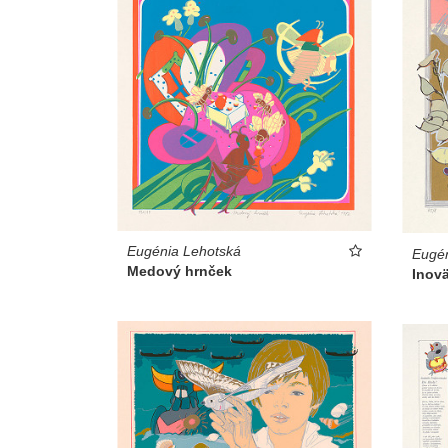
Eugénia Lehotská
Eugén
Medový hrnček
Inov