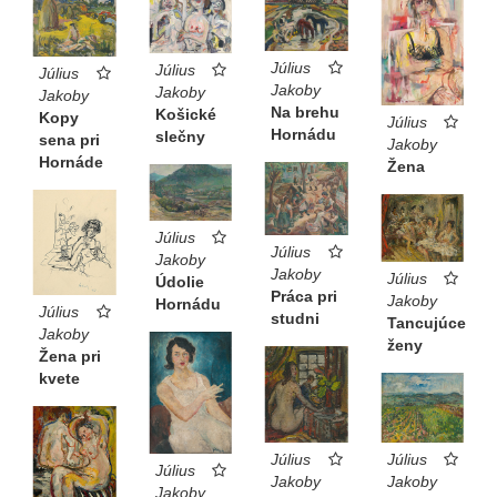
Július
Július
Július
Jakoby
Jakoby
Jakoby
Na brehu
Košické
Kopy
Július
Hornádu
slečny
sena pri
Jakoby
Hornáde
Žena
Július
Július
Jakoby
Jakoby
Július
Údolie
Práca pri
Jakoby
Hornádu
Július
studni
Tancujúce
Jakoby
ženy
Žena pri
kvete
Július
Július
Július
Jakoby
Jakoby
Jakoby