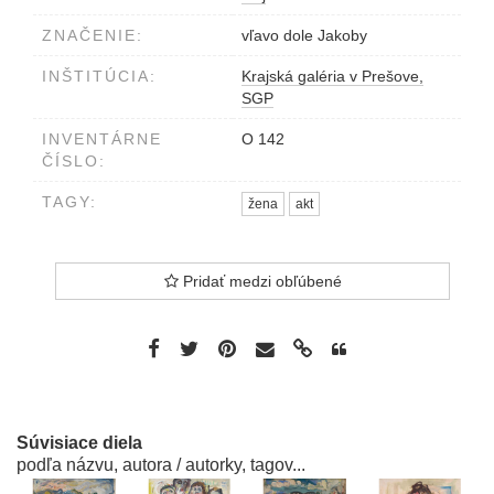
ZNAČENIE:
vľavo dole Jakoby
INŠTITÚCIA:
Krajská galéria v Prešove,
SGP
INVENTÁRNE
O 142
ČÍSLO:
TAGY:
žena
akt
Pridať medzi obľúbené
Súvisiace diela
podľa názvu, autora / autorky, tagov...