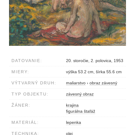
DATOVANIE:
20. storočie, 2. polovica, 1953
MIERY:
výška 53.2 cm, šírka 55.6 cm
VÝTVARNÝ DRUH:
maliarstvo
›
obraz závesný
TYP OBJEKTU:
závesný obraz
ŽÁNER:
krajina
figurálna štafáž
MATERIÁL:
lepenka
TECHNIKA:
olej