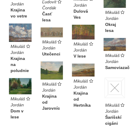
Ľudovít
Jordán
Jordán
Čordák
Krajina
Dulová
Mikuláš
Časť
vo vetre
Ves
Jordán
lesa
Okraj
lesa
Mikuláš
Mikuláš
Mikuláš
Jordán
Jordán
Jordán
Utečenci
Mikuláš
V lese
Krajina
Jordán
na
Samoviazač
poludnie
Mikuláš
Mikuláš
Jordán
Jordán
Krajina
Krajina
Mikuláš
od
od
Jordán
Hertníka
Mikuláš
Jarovníc
Dom v
Jordán
lese
Šarišskí
cigáni