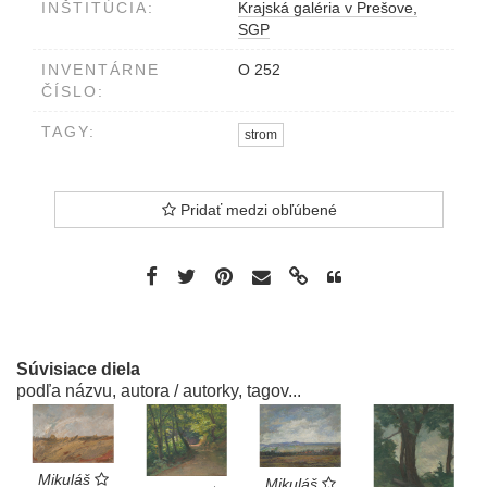
INŠTITÚCIA:
Krajská galéria v Prešove,
SGP
INVENTÁRNE
O 252
ČÍSLO:
TAGY:
strom
Pridať medzi obľúbené
Súvisiace diela
podľa názvu, autora / autorky, tagov...
Mikuláš
Mikuláš