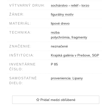
VÝTVARNÝ DRUH:
sochárstvo
›
reliéf
›
torzo
ŽÁNER:
figurálny motív
MATERIÁL:
lipové drevo
TECHNIKA:
rezba
polychrómia, fragmenty
ZNAČENIE:
neznačené
INŠTITÚCIA:
Krajská galéria v Prešove, SGP
INVENTÁRNE
P 85
ČÍSLO:
SAMOSTATNÉ
proveniencia: Lipany
DIELO:
Pridať medzi obľúbené