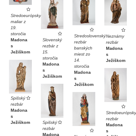
Stredoeurópsky
maliar z
19.
storočia
Stredoslovenský
Neznámy
Slovenský
Madona
rezbár
rezbár
rezbár z
s
banských
Madona
15.
Ježiškom
miest zo
s
storočia
14.
Ježiškom
Madona
storočia
s
Madona
Ježiškom
s
Ježiškom
Spišský
rezbár
Madona
Stredoeurópsk
s
rezbár
Spišský
Ježiškom
Madona
rezbár
s
Madona