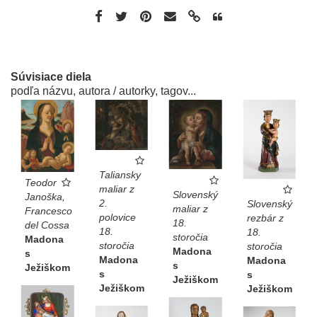
Súvisiace diela
podľa názvu, autora / autorky, tagov...
Taliansky
Teodor
maliar z
Slovenský
Janoška,
2.
Slovenský
maliar z
Francesco
polovice
rezbár z
18.
del Cossa
18.
18.
storočia
Madona
storočia
storočia
Madona
s
Madona
Madona
s
Ježiškom
s
s
Ježiškom
Ježiškom
Ježiškom