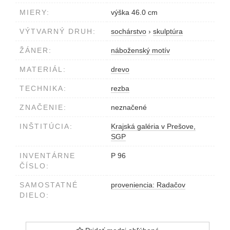
MIERY:
výška 46.0 cm
VÝTVARNÝ DRUH:
sochárstvo
›
skulptúra
ŽÁNER:
náboženský motív
MATERIÁL:
drevo
TECHNIKA:
rezba
ZNAČENIE:
neznačené
INŠTITÚCIA:
Krajská galéria v Prešove,
SGP
INVENTÁRNE
P 96
ČÍSLO:
SAMOSTATNÉ
proveniencia: Radačov
DIELO: