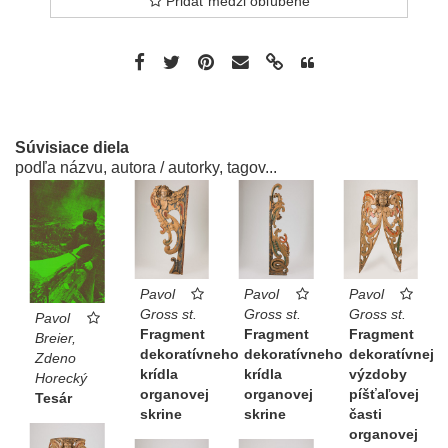
Pridať medzi obľúbené
Súvisiace diela
podľa názvu, autora / autorky, tagov...
Pavol
Pavol
Pavol
Gross st.
Gross st.
Gross st.
Pavol
Fragment
Fragment
Fragment
Breier,
dekoratívneho
dekoratívneho
dekoratívnej
Zdeno
krídla
krídla
výzdoby
Horecký
organovej
organovej
píšťaľovej
Tesár
skrine
skrine
časti
organovej