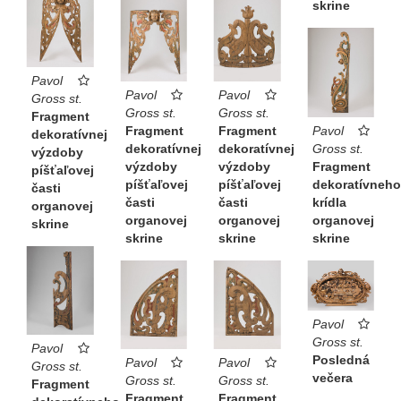
skrine
Pavol
Pavol
Pavol
Gross st.
Gross st.
Gross st.
Fragment
Fragment
Fragment
Pavol
dekoratívnej
dekoratívnej
dekoratívnej
Gross st.
výzdoby
výzdoby
výzdoby
Fragment
píšťaľovej
píšťaľovej
píšťaľovej
dekoratívneho
časti
časti
časti
krídla
organovej
organovej
organovej
organovej
skrine
skrine
skrine
skrine
Pavol
Gross st.
Pavol
Posledná
Pavol
Pavol
Gross st.
večera
Gross st.
Gross st.
Fragment
Fragment
Fragment