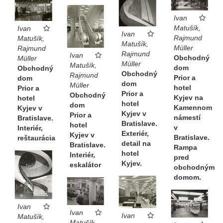
Ivan
Matušík,
Ivan
Ivan
Rajmund
Matušík,
Matušík,
Müller
Rajmund
Rajmund
Ivan
Obchodný
Müller
Müller
Matušík,
dom
Obchodný
Obchodný
Rajmund
Prior a
dom
dom
Müller
hotel
Prior a
Prior a
Obchodný
Kyjev na
hotel
hotel
dom
Kamennom
Kyjev v
Kyjev v
Prior a
námestí
Bratislave.
Bratislave.
hotel
v
Interiér,
Exteriér,
Kyjev v
Bratislave.
reštaurácia
detail na
Bratislave.
Rampa
hotel
Interiér,
pred
Kyjev.
eskalátor
obchodným
domom.
Ivan
Ivan
Ivan
Matušík,
Matušík,