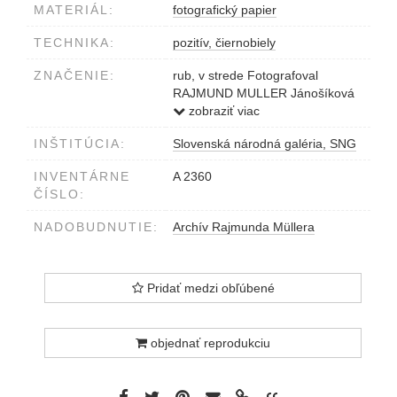
MATERIÁL:
fotografický papier
TECHNIKA:
pozitív, čiernobiely
ZNAČENIE:
rub, v strede Fotografoval
RAJMUND MULLER Jánošíková
č. 19 pošta Nové Košariská
zobraziť viac
pečiatka
INŠTITÚCIA:
Slovenská národná galéria, SNG
INVENTÁRNE
A 2360
ČÍSLO:
NADOBUDNUTIE:
Archív Rajmunda Müllera
Pridať medzi obľúbené
objednať reprodukciu