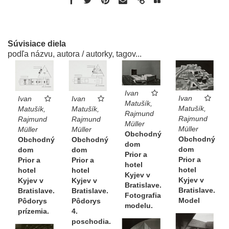
Súvisiace diela
podľa názvu, autora / autorky, tagov...
Ivan
Ivan
Ivan
Ivan
Matušík,
Matušík,
Matušík,
Matušík,
Rajmund
Rajmund
Rajmund
Rajmund
Müller
Müller
Müller
Müller
Obchodný
Obchodný
Obchodný
Obchodný
dom
dom
dom
dom
Prior a
Prior a
Prior a
Prior a
hotel
hotel
hotel
hotel
Kyjev v
Kyjev v
Kyjev v
Kyjev v
Bratislave.
Bratislave.
Bratislave.
Bratislave.
Fotografia
Model
Pôdorys
Pôdorys
modelu.
prízemia.
4.
poschodia.