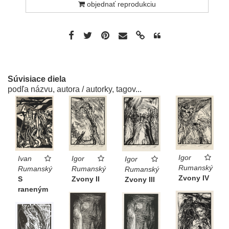
objednať reprodukciu
Súvisiace diela
podľa názvu, autora / autorky, tagov...
Igor
Ivan
Igor
Igor
Rumanský
Rumanský
Rumanský
Rumanský
Zvony IV
S
Zvony II
Zvony III
raneným