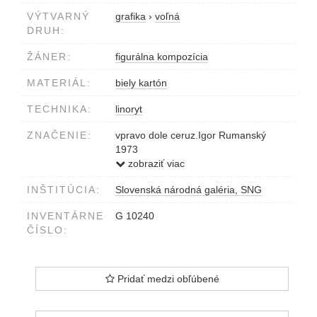
VÝTVARNÝ
grafika
›
voľná
DRUH:
ŽÁNER:
figurálna kompozícia
MATERIÁL:
biely kartón
TECHNIKA:
linoryt
ZNAČENIE:
vpravo dole ceruz.Igor Rumanský
1973
v strede Ranený priateľ 1945
zobraziť viac
vľavo linoryt
INŠTITÚCIA:
Slovenská národná galéria, SNG
INVENTÁRNE
G 10240
ČÍSLO:
Pridať medzi obľúbené