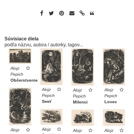
Súvisiace diela
podľa názvu, autora / autorky, tagov...
Alojz
Pepich
Občerstvenie
Alojz
Alojz
Alojz
Pepich
Pepich
Pepich
Smrť
Lovec
Milenci
Alojz
Alojz
Alojz
Alojz