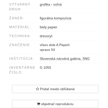
VÝTVARNÝ
grafika
›
voľná
DRUH:
ŽÁNER:
figurálna kompozícia
MATERIÁL:
biely papier
TECHNIKA:
drevoryt
ZNAČENIE:
vľavo dole A.Pepich
vpravo 54
INŠTITÚCIA:
Slovenská národná galéria, SNG
INVENTÁRNE
G 1055
ČÍSLO:
Pridať medzi obľúbené
objednať reprodukciu