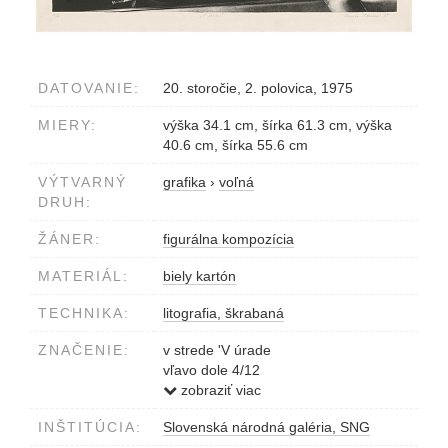
DATOVANIE:
20. storočie, 2. polovica, 1975
MIERY:
výška 34.1 cm, šírka 61.3 cm, výška
40.6 cm, šírka 55.6 cm
VÝTVARNÝ
grafika
›
voľná
DRUH:
ŽÁNER:
figurálna kompozícia
MATERIÁL:
biely kartón
TECHNIKA:
litografia, škrabaná
ZNAČENIE:
v strede 'V úrade
vľavo dole 4/12
vpravo dole V.Rónaiová 1975
zobraziť viac
INŠTITÚCIA:
Slovenská národná galéria, SNG