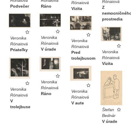
Rónaiová
Rónaiová
Rónaiová
Rónaiová
Ráno
Podvečer
Z
Vizita
nemocničnéh
prostredia
Veronika
Veronika
Veronika
Rónaiová
Rónaiová
Rónaiová
V úrade
Priateľky
Veronika
Pred
Rónaiová
trolejbusom
Vizita
Veronika
Rónaiová
Veronika
Veronika
Ráno
Rónaiová
Rónaiová
V
V aute
trolejbuse
Štefan
Bednár
V úrade