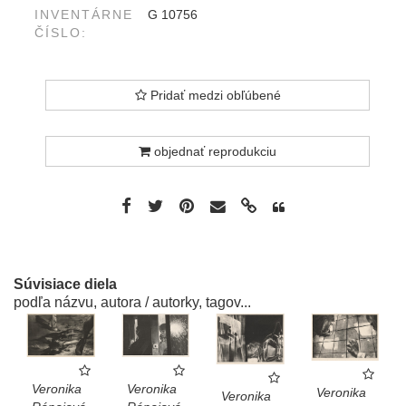
INVENTÁRNE
G 10756
ČÍSLO:
Pridať medzi obľúbené
objednať reprodukciu
Súvisiace diela
podľa názvu, autora / autorky, tagov...
Veronika
Veronika
Veronika
Veronika