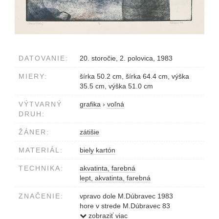
DATOVANIE:
20. storočie, 2. polovica, 1983
MIERY:
šírka 50.2 cm, šírka 64.4 cm, výška
35.5 cm, výška 51.0 cm
VÝTVARNÝ
grafika
›
voľná
DRUH:
ŽÁNER:
zátišie
MATERIÁL:
biely kartón
TECHNIKA:
akvatinta, farebná
lept, akvatinta, farebná
ZNAČENIE:
vpravo dole M.Dúbravec 1983
hore v strede M.Dúbravec 83
vľavo 'Sklenené fľaštičky'
zobraziť viac