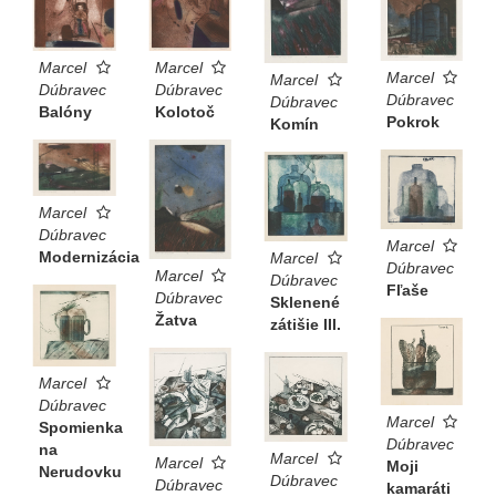
Marcel
Marcel
Marcel
Marcel
Dúbravec
Dúbravec
Dúbravec
Dúbravec
Kolotoč
Balóny
Pokrok
Komín
Marcel
Dúbravec
Marcel
Modernizácia
Marcel
Dúbravec
Marcel
Dúbravec
Fľaše
Dúbravec
Sklenené
Žatva
zátišie III.
Marcel
Dúbravec
Marcel
Spomienka
Dúbravec
na
Marcel
Marcel
Moji
Nerudovku
Dúbravec
Dúbravec
kamaráti