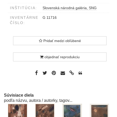
v strede 11/20
INŠTITÚCIA:
Slovenská národná galéria, SNG
INVENTÁRNE
G 11716
ČÍSLO:
Pridať medzi obľúbené
objednať reprodukciu
Súvisiace diela
podľa názvu, autora / autorky, tagov...