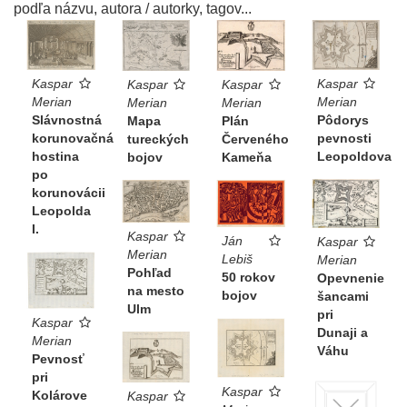
podľa názvu, autora / autorky, tagov...
Kaspar
Kaspar
Kaspar
Kaspar
Merian
Merian
Merian
Merian
Slávnostná
Pôdorys
Mapa
Plán
korunovačná
pevnosti
tureckých
Červeného
hostina
Leopoldova
bojov
Kameňa
po
korunovácii
Leopolda
I.
Kaspar
Ján
Kaspar
Merian
Lebiš
Merian
Pohľad
50 rokov
Opevnenie
na mesto
bojov
šancami
Ulm
pri
Kaspar
Dunaji a
Merian
Váhu
Pevnosť
pri
Kaspar
Kolárove
Kaspar