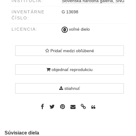
INŠTITÚCIA:
Slovenská národná galéria, SNG
INVENTÁRNE
G 13698
ČÍSLO:
LICENCIA:
voľné dielo
Pridať medzi obľúbené
objednať reprodukciu
stiahnuť
Súvisiace diela