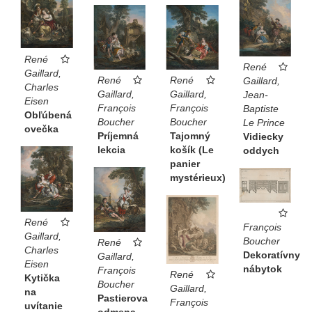
René
René
Gaillard,
René
René
Gaillard,
Charles
Gaillard,
Gaillard,
Jean-
Eisen
François
François
Baptiste
Obľúbená
Boucher
Boucher
Le Prince
ovečka
Príjemná
Tajomný
Vidiecky
lekcia
košík (Le
oddych
panier
mystérieux)
René
François
Gaillard,
Boucher
René
Charles
Dekoratívny
Gaillard,
Eisen
nábytok
François
René
Kytička
Boucher
Gaillard,
na
Pastierova
François
uvítanie
odmena