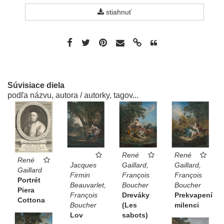
stiahnuť
Súvisiace diela
podľa názvu, autora / autorky, tagov...
René
René
René
Gaillard,
Gaillard,
Jacques
Gaillard
François
François
Firmin
Portrét
Boucher
Boucher
Beauvarlet,
Piera
Dreváky
Prekvapení
François
Cottona
(Les
milenci
Boucher
sabots)
Lov