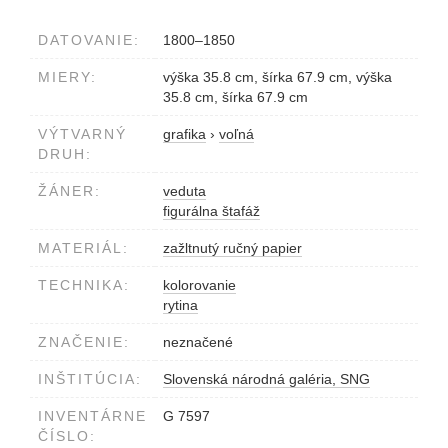
DATOVANIE:
1800–1850
MIERY:
výška 35.8 cm, šírka 67.9 cm, výška
35.8 cm, šírka 67.9 cm
VÝTVARNÝ
grafika
›
voľná
DRUH:
ŽÁNER:
veduta
figurálna štafáž
MATERIÁL:
zažltnutý ručný papier
TECHNIKA:
kolorovanie
rytina
ZNAČENIE:
neznačené
INŠTITÚCIA:
Slovenská národná galéria, SNG
INVENTÁRNE
G 7597
ČÍSLO: