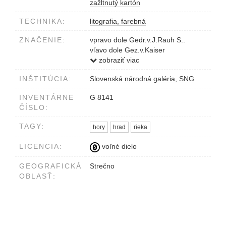
zažltnutý kartón
TECHNIKA:
litografia, farebná
ZNAČENIE:
vpravo dole Gedr.v.J.Rauh S..
vľavo dole Gez.v.Kaiser
Nápis dole pod obrazom:
zobraziť viac
STRECSCHEN
INŠTITÚCIA:
Slovenská národná galéria, SNG
INVENTÁRNE
G 8141
ČÍSLO:
TAGY:
hory
hrad
rieka
LICENCIA:
voľné dielo
GEOGRAFICKÁ
Strečno
OBLASŤ: