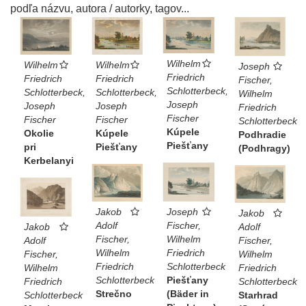
podľa názvu, autora / autorky, tagov...
Wilhelm
Wilhelm
Wilhelm
Joseph
Friedrich
Friedrich
Friedrich
Fischer,
Schlotterbeck,
Schlotterbeck,
Schlotterbeck,
Wilhelm
Joseph
Joseph
Joseph
Friedrich
Fischer
Fischer
Fischer
Schlotterbeck
Kúpele
Okolie
Kúpele
Podhradie
Piešťany
pri
Piešťany
(Podhragy)
Kerbelanyi
Joseph
Jakob
Jakob
Fischer,
Adolf
Jakob
Adolf
Wilhelm
Fischer,
Adolf
Fischer,
Friedrich
Wilhelm
Fischer,
Wilhelm
Schlotterbeck
Friedrich
Wilhelm
Friedrich
Piešťany
Schlotterbeck
Friedrich
Schlotterbeck
(Bäder in
Strečno
Schlotterbeck
Starhrad