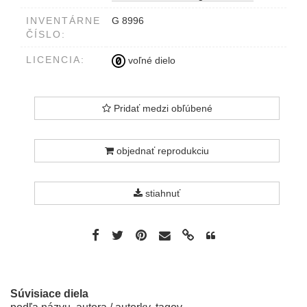
Ridinger del. sculps. et excud. Aug.
INVENTÁRNE
G 8996
Vindel.
ČÍSLO:
LICENCIA:
voľné dielo
Pridať medzi obľúbené
objednať reprodukciu
stiahnuť
Súvisiace diela