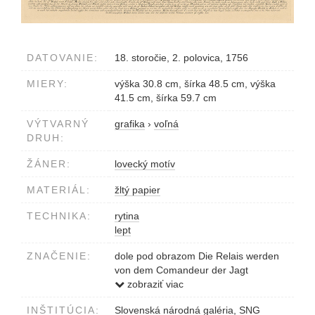
DATOVANIE:
18. storočie, 2. polovica, 1756
MIERY:
výška 30.8 cm, šírka 48.5 cm, výška
41.5 cm, šírka 59.7 cm
VÝTVARNÝ
grafika
›
voľná
DRUH:
ŽÁNER:
lovecký motív
MATERIÁL:
žltý papier
TECHNIKA:
rytina
lept
ZNAČENIE:
dole pod obrazom Die Relais werden
von dem Comandeur der Jagt
ausgesezt! Nasleduje rozsiahly text v
zobraziť viac
ôsmich riadkoch.
INŠTITÚCIA:
Slovenská národná galéria, SNG
vpravo dole Signované: Joh. El.