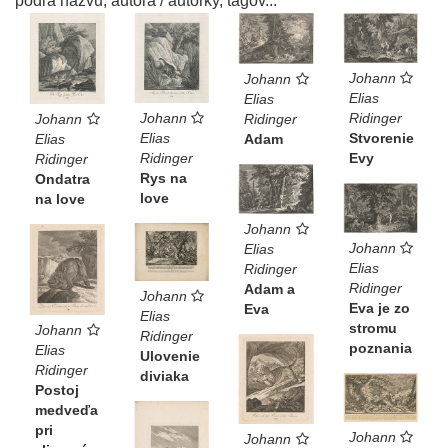
podľa názvu, autora / autorky, tagov...
Johann
Johann
Elias
Elias
Johann
Ridinger
Ridinger
Johann
Elias
Stvorenie
Adam
Elias
Ridinger
Evy
Ridinger
Rys na
Ondatra
love
na love
Johann
Johann
Elias
Elias
Ridinger
Ridinger
Adam a
Johann
Eva je zo
Eva
Elias
stromu
Johann
Ridinger
poznania
Elias
Ulovenie
Ridinger
diviaka
Postoj
medveďa
pri
Johann
Johann