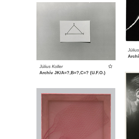
Július
Archí
Július Koller
Archív JK/A=?,B=?,C=? (U.F.O.)