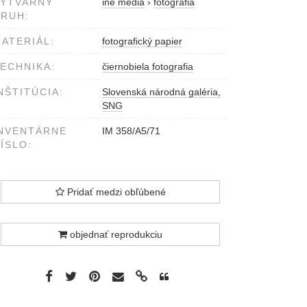
VÝTVARNÝ
iné médiá
›
fotografia
RUH:
ATERIÁL:
fotografický papier
ECHNIKA:
čiernobiela fotografia
NŠTITÚCIA:
Slovenská národná galéria,
SNG
NVENTÁRNE
IM 358/A5/71
ÍSLO:
Pridať medzi obľúbené
objednať reprodukciu