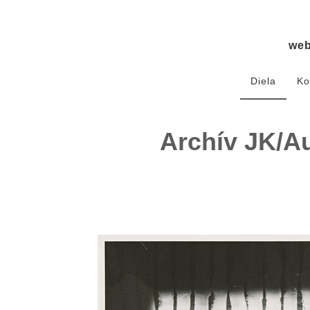
we
Diela
Ko
Archív JK/Au