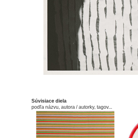
Súvisiace diela
podľa názvu, autora / autorky, tagov...