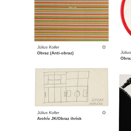
Július Koller
Július
Obraz (Anti-obraz)
Obraz
Július Koller
Archív JK/Obraz ihrísk