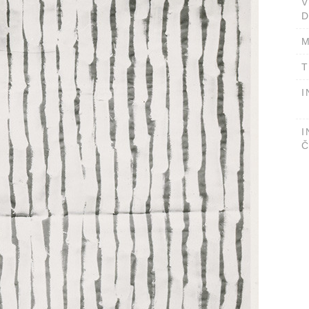
D
M
T
I
I
Č