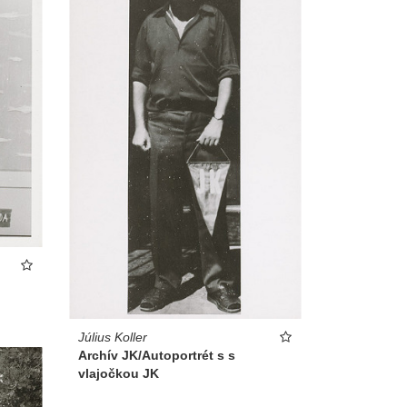
Július Koller
Archív JK/Autoportrét s s
vlajočkou JK