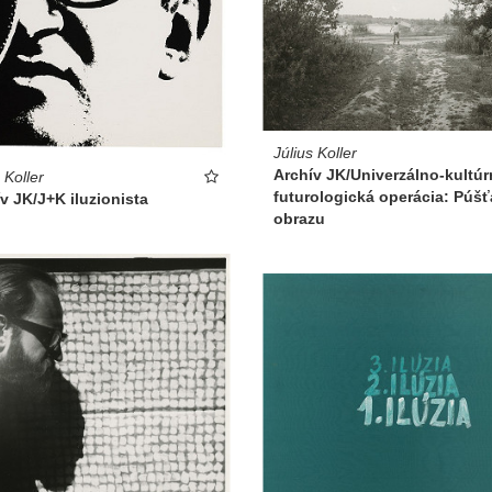
Július Koller
Archív JK/Univerzálno-kultúr
 Koller
futurologická operácia: Púšť
v JK/J+K iluzionista
obrazu