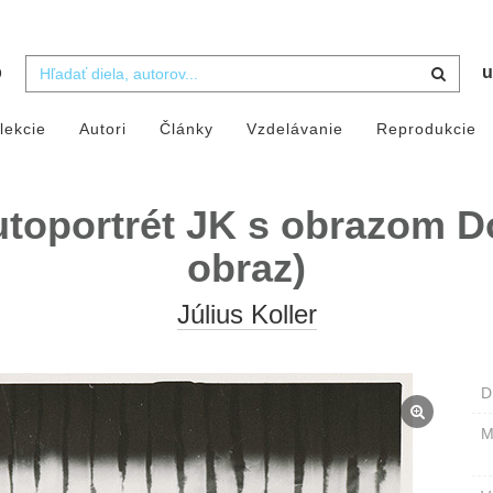
b
u
lekcie
Autori
Články
Vzdelávanie
Reprodukcie
toportrét JK s obrazom Do
obraz)
Július Koller
D
M