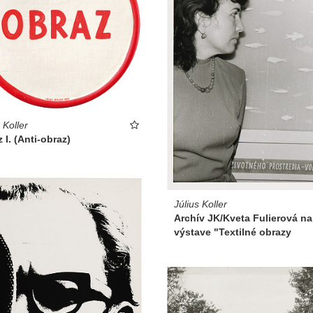
 Koller
 I. (Anti-obraz)
Július Koller
Archív JK/Kveta Fulierová na
výstave "Textilné obrazy