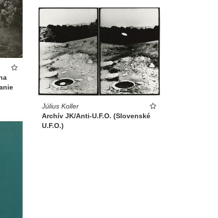
na
anie
Július Koller
Archív JK/Anti-U.F.O. (Slovenské
U.F.O.)