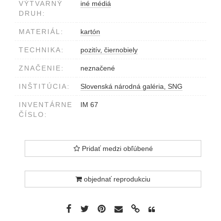
VÝTVARNÝ
iné médiá
DRUH:
MATERIÁL:
kartón
TECHNIKA:
pozitív, čiernobiely
ZNAČENIE:
neznačené
INŠTITÚCIA:
Slovenská národná galéria, SNG
INVENTÁRNE
IM 67
ČÍSLO:
Pridať medzi obľúbené
objednať reprodukciu