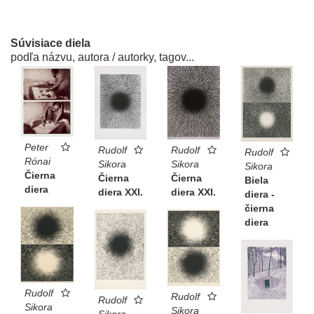
Súvisiace diela
podľa názvu, autora / autorky, tagov...
Peter
Rudolf
Rudolf
Rudolf
Rónai
Sikora
Sikora
Sikora
Čierna
Čierna
Čierna
Biela
diera
diera XXI.
diera XXI.
diera -
čierna
diera
Rudolf
Rudolf
Rudolf
Sikora
Sikora
Sikora