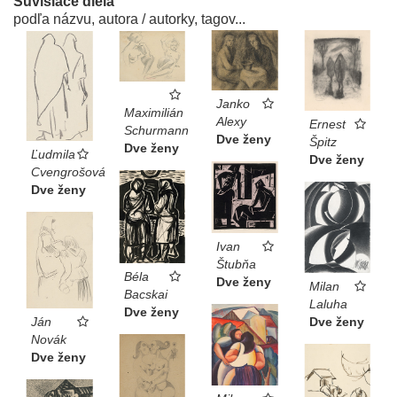
Súvisiace diela
podľa názvu, autora / autorky, tagov...
Janko
Maximilián
Alexy
Ernest
Schurmann
Dve ženy
Špitz
Dve ženy
Ľudmila
Dve ženy
Cvengrošová
Dve ženy
Ivan
Štubňa
Béla
Dve ženy
Milan
Bacskai
Laluha
Dve ženy
Ján
Dve ženy
Novák
Dve ženy