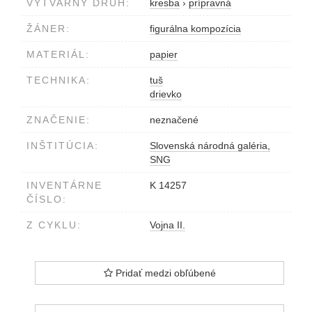
VÝTVARNÝ DRUH:
kresba
›
prípravná
ŽÁNER:
figurálna kompozícia
MATERIÁL:
papier
TECHNIKA:
tuš
drievko
ZNAČENIE:
neznačené
INŠTITÚCIA:
Slovenská národná galéria,
SNG
INVENTÁRNE
K 14257
ČÍSLO:
Z CYKLU:
Vojna II.
Pridať medzi obľúbené