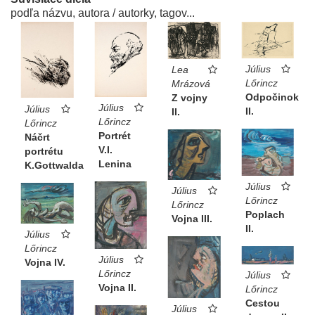
podľa názvu, autora / autorky, tagov...
Július
Lea
Lőrincz
Mrázová
Odpočinok
Z vojny
Július
Július
II.
II.
Lőrincz
Lőrincz
Portrét
Náčrt
V.I.
portrétu
Lenina
K.Gottwalda
Július
Július
Lőrincz
Lőrincz
Poplach
Vojna III.
II.
Július
Lőrincz
Július
Vojna IV.
Lőrincz
Július
Vojna II.
Lőrincz
Cestou
Július